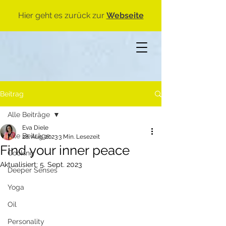
Hier geht es zurück zur
Webseite
Beitrag
Alle Beiträge
Eva Diele
Alle Beiträge
28. Aug. 2023
3 Min. Lesezeit
Find your inner peace
Cooking
Aktualisiert:
5. Sept. 2023
Deeper Senses
Yoga
Oil
Personality