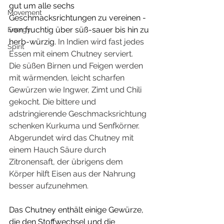
gut um alle sechs 
Movement
Geschmacksrichtungen zu vereinen - 
von fruchtig über süß-sauer bis hin zu 
Energy
herb-würzig. 
In Indien wird fast jedes 
Spirit
Essen mit einem Chutney serviert. 
Die süßen Birnen und Feigen werden 
mit wärmenden, leicht scharfen 
Gewürzen wie Ingwer, Zimt und Chili 
gekocht. Die bittere und 
adstringierende Geschmacksrichtung 
schenken Kurkuma und Senfkörner. 
Abgerundet wird das Chutney mit 
einem Hauch Säure durch 
Zitronensaft, der übrigens dem 
Körper hilft Eisen aus der Nahrung 
besser aufzunehmen.
Das Chutney enthält einige Gewürze, 
die den Stoffwechsel und die 