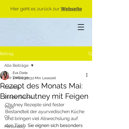
Hier geht es zurück zur
Webseite
Beitrag
Alle Beiträge
Eva Diele
Alle Beiträge
1. März 2023
2 Min. Lesezeit
Rezept des Monats Mai:
Cooking
Birnenchutney mit Feigen
Deeper Senses
Chutney Rezepte sind fester 
Yoga
Bestandteil der ayurvedischen Küche 
Oil
und bringen viel Abwechslung auf 
den Tisch. 
Sie eignen sich besonders 
Personality