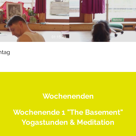
01:15:39
ntag
Wochenenden
Wochenende 1 "The Basement"
Yogastunden &
Meditation