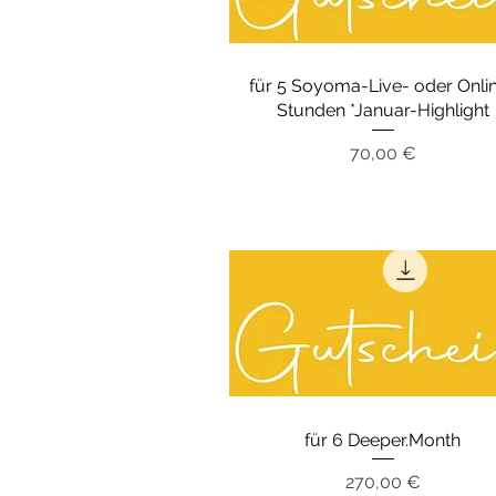
für 5 Soyoma-Live- oder Onli
Stunden *Januar-Highlight
Preis
70,00 €
für 6 Deeper.Month
Preis
270,00 €