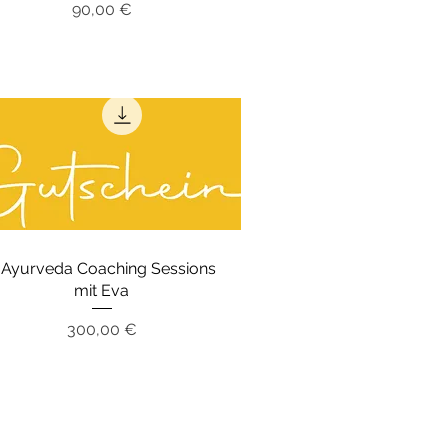
Preis
90,00 €
 Ayurveda Coaching Sessions
mit Eva
Preis
300,00 €