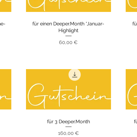
ne-
für einen Deeper.Month *Januar-
f
Highlight
Preis
60,00 €
für 3 Deeper.Month
f
Preis
160,00 €