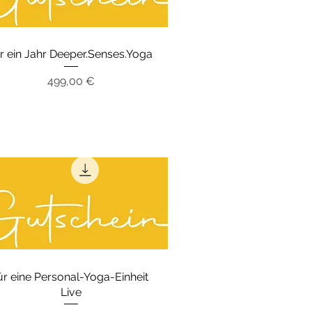
ür ein Jahr Deeper.Senses.Yoga
Preis
499,00 €
ür eine Personal-Yoga-Einheit
Live