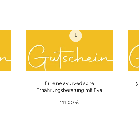
für eine ayurvedische
3
Ernährungsberatung mit Eva
Preis
111,00 €